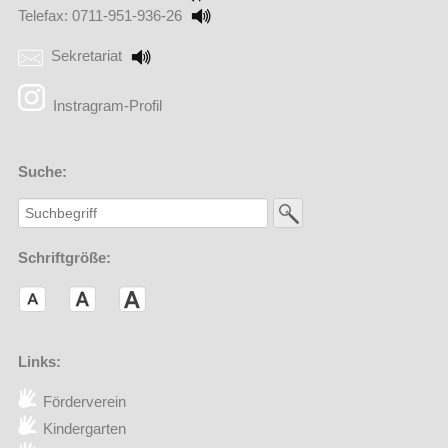
Telefax: 0711-951-936-26
Sekretariat
(Externer Link öffnet in einem neuen Browserfenster)
Instragram-Profil
Suche:
Schriftgröße:
Links:
Förderverein
(Externer Link öffnet in einem neuen Browserfenster)
Kindergarten