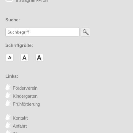
Instragram-Profil
Suche:
Schriftgröße:
Links:
Förderverein
(Externer Link öffnet in einem neuen Browserfenster)
Kindergarten
Frühförderung
Kontakt
Anfahrt