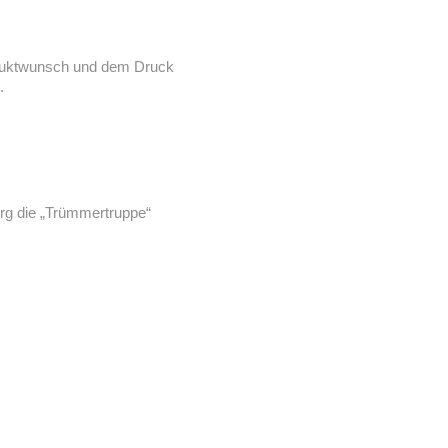
roduktwunsch und dem Druck
.
urg die „Trümmertruppe“