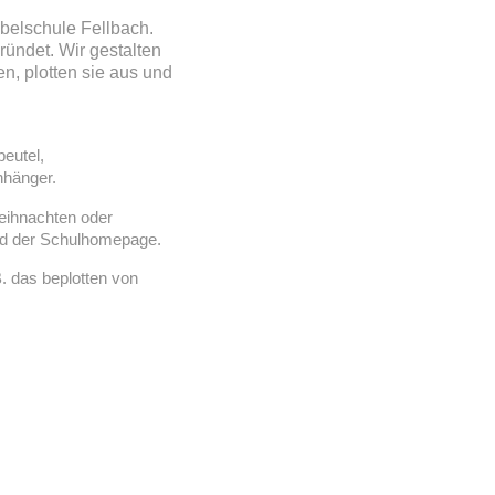
öbelschule Fellbach.
ündet. Wir gestalten
n, plotten sie aus und
beutel,
nhänger.
eihnachten oder
und der Schulhomepage.
. das beplotten von