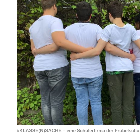
#KLASSE(N)SACHE – eine Schülerfirma der Fröbelschu