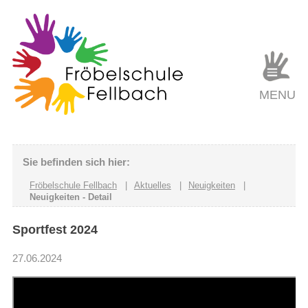
MENU
Sie befinden sich hier:
Fröbelschule Fellbach
|
Aktuelles
|
Neuigkeiten
|
Neuigkeiten - Detail
Sportfest 2024
27.06.2024