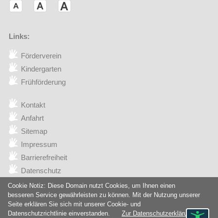
Links:
Förderverein
(Externer Link öffnet in einem neuen Browserfenster)
Kindergarten
Frühförderung
Kontakt
Anfahrt
Sitemap
Impressum
Barrierefreiheit
Datenschutz
Lehrer
Cookie Notiz: Diese Domain nutzt Cookies, um Ihnen einen
besseren Service gewährleisten zu können. Mit der Nutzung unserer
Seite erklären Sie sich mit unserer Cookie- und
Datenschutzrichtlinie einverstanden.
Zur Datenschutzerklärung
© 2026 Fröbelschule Fellbach