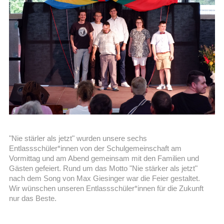
"Nie stärler als jetzt" wurden unsere sechs
Entlassschüler*innen von der Schulgemeinschaft am
Vormittag und am Abend gemeinsam mit den Familien und
Gästen gefeiert. Rund um das Motto "Nie stärker als jetzt"
nach dem Song von Max Giesinger war die Feier gestaltet.
Wir wünschen unseren Entlassschüler*innen für die Zukunft
nur das Beste.