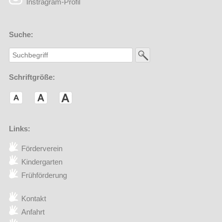
Instragram-Profil
Suche:
Schriftgröße:
Links:
Förderverein
(Externer Link öffnet in einem neuen Browserfenster)
Kindergarten
Frühförderung
Kontakt
Anfahrt